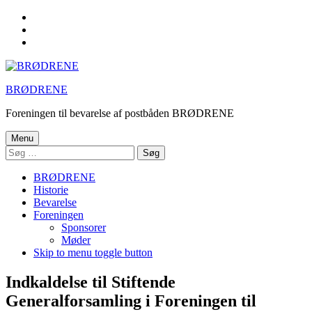
Skip
to
Skip
main
to
Skip
navigation
main
to
content
footer
BRØDRENE
Foreningen til bevarelse af postbåden BRØDRENE
Menu
Søg
efter:
BRØDRENE
Historie
Bevarelse
Foreningen
Sponsorer
Møder
Skip to menu toggle button
Indkaldelse til Stiftende
Generalforsamling i Foreningen til