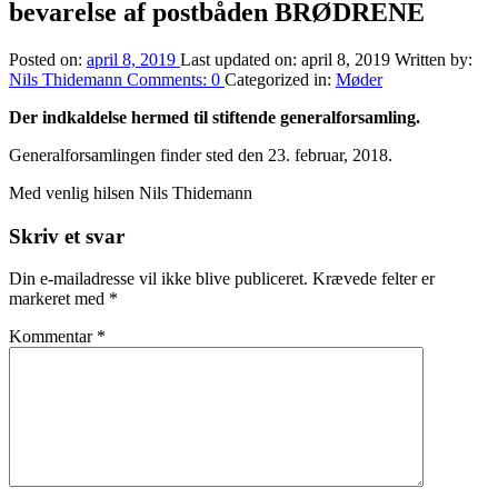
bevarelse af postbåden BRØDRENE
Posted on:
april 8, 2019
Last updated on:
april 8, 2019
Written by:
Nils Thidemann
Comments:
0
Categorized in:
Møder
Der indkaldelse hermed til stiftende generalforsamling.
Generalforsamlingen finder sted den 23. februar, 2018.
Med venlig hilsen Nils Thidemann
Skip
Skriv et svar
back
to
Din e-mailadresse vil ikke blive publiceret.
Krævede felter er
main
markeret med
*
navigation
Kommentar
*