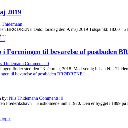
maj 2019
s Thidemann
båden BRØDRENE Dato: torsdag den 9. maj 2019 Tidspunkt: 18:00 – 21:
dag…
”
…
ing i Foreningen til bevarelse af postbåde
ls Thidemann
Comments:
0
mlingen finder sted den 23. februar, 2018. Med venlig hilsen Nils Thid
reningen til bevarelse af postbåden BRØDRENE”
…
n by:
Nils Thidemann
Comments:
0
Frederikshavn – Hirsholmene indtil 1970. Den er bygget i 1899 på
 top ↑