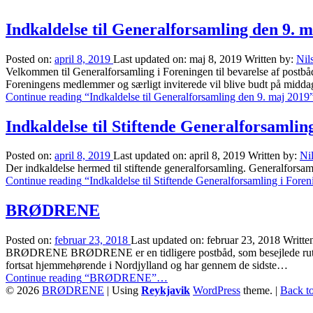
Indkaldelse til Generalforsamling den 9. 
Posted on:
april 8, 2019
Last updated on:
maj 8, 2019
Written by:
Nil
Velkommen til Generalforsamling i Foreningen til bevarelse af post
Foreningens medlemmer og særligt inviterede vil blive budt på mid
Continue reading
“Indkaldelse til Generalforsamling den 9. maj 2019
Indkaldelse til Stiftende Generalforsaml
Posted on:
april 8, 2019
Last updated on:
april 8, 2019
Written by:
Ni
Der indkaldelse hermed til stiftende generalforsamling. Generalforsa
Continue reading
“Indkaldelse til Stiftende Generalforsamling i Fo
BRØDRENE
Posted on:
februar 23, 2018
Last updated on:
februar 23, 2018
Writte
BRØDRENE BRØDRENE er en tidligere postbåd, som besejlede ruten 
fortsat hjemmehørende i Nordjylland og har gennem de sidste…
Continue reading
“BRØDRENE”
…
© 2026
BRØDRENE
|
Using
Reykjavik
WordPress
theme.
|
Back to